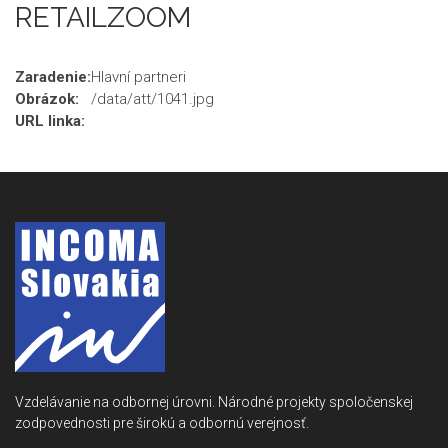
RETAILZOOM
Zaradenie:
Hlavní partneri
Obrázok:
/data/att/1041.jpg
URL linka:
Vzdelávanie na odbornej úrovni. Národné projekty spoločenskej
zodpovednosti pre širokú a odbornú verejnosť.