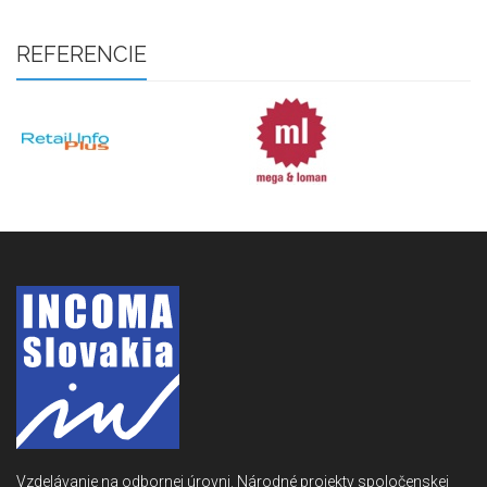
REFERENCIE
Vzdelávanie na odbornej úrovni. Národné projekty spoločenskej