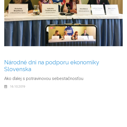
ru ekonomiky
Víťazi - Múza Merkúra za 
Odovzdanie ocenení víťazom jedno
ročníka
súťaže kreativity Múza Me
stačnosťou
29.04.2019