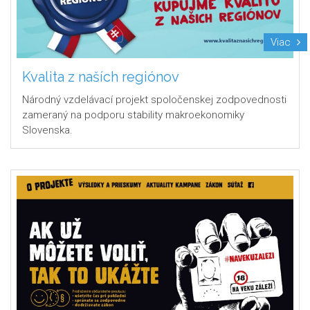
Viac
Kvalita z naších regiónov
Národný vzdelávací projekt spoločenskej zodpovednosti
zameraný na podporu stability makroekonomiky
Slovenska.