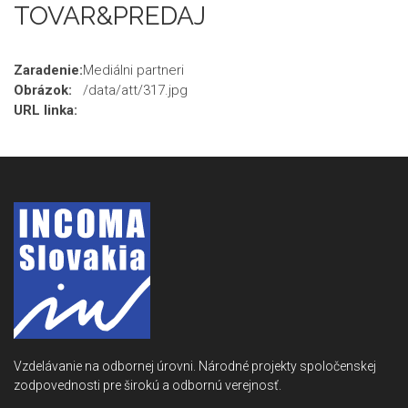
TOVAR&PREDAJ
Zaradenie:
Mediálni partneri
Obrázok:
/data/att/317.jpg
URL linka:
Vzdelávanie na odbornej úrovni. Národné projekty spoločenskej
zodpovednosti pre širokú a odbornú verejnosť.