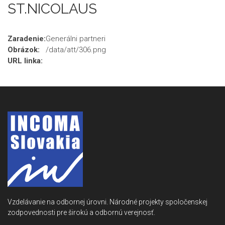
ST.NICOLAUS
Zaradenie:
Generálni partneri
Obrázok:
/data/att/306.png
URL linka:
Vzdelávanie na odbornej úrovni. Národné projekty spoločenskej
zodpovednosti pre širokú a odbornú verejnosť.