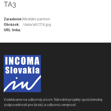
TA3
Zaradenie:
Mediálni partneri
Obrázok:
/data/att/216.jpg
URL linka:
Vzdelávanie na odbornej úrovni. Národné projekty spoločenskej
zodpovednosti pre širokú a odbornú verejnosť.