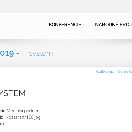
KONFERENCIE
NARODNÉ PROJ
019 -
IT system
Konferencie
Slovak R
SYSTEM
ie:
Mediálni partneri
k:
/data/att/126.jpg
ka: