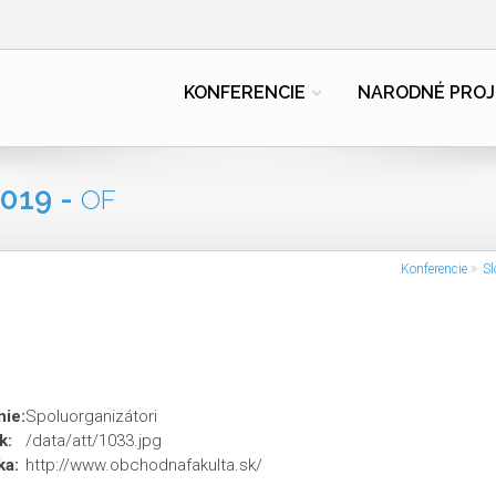
KONFERENCIE
NARODNÉ PROJ
019 -
OF
Konferencie
Sl
ie:
Spoluorganizátori
k:
/data/att/1033.jpg
ka:
http://www.obchodnafakulta.sk/