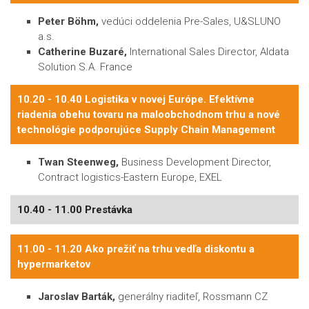
Peter Böhm,
vedúci oddelenia Pre-Sales, U&SLUNO
a.s.
Catherine Buzaré,
International Sales Director, Aldata
Solution S.A. France
10.20 - 10.40 Logistika v novej Európe. Efektívne
riadenia obehu tovaru na maloobchodnom trhu a nové
technológie podporujúce Supply Chain Management
Twan Steenweg,
Business Development Director,
Contract logistics-Eastern Europe, EXEL
10.40 - 11.00 Prestávka
11.00 - 11.20 Ako prežiť na trhu vedľa diskontu a
hypermarketov
Jaroslav Barták,
generálny riaditeľ, Rossmann CZ