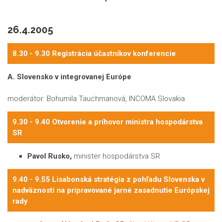
26.4.2005
8.30 - 9.30 Registrácia účastníkov konferencie
A. Slovensko v integrovanej Európe
moderátor: Bohumila Tauchmanová, INCOMA Slovakia
9.30 - 9.40 Otvorenie a príhovor ministra hospodárstva
SR
Pavol Rusko,
minister hospodárstva SR
9.40 - 9.55 Lisabonská stratégia z pohľadu Slovenska v
nadväznosti na pripravované jarné zasadnutie Európskej
rady