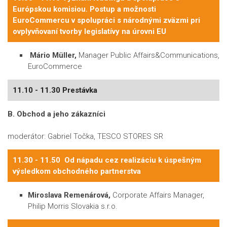
Európskou komisiou. Postup a možnosti
EuroCommercu v spolupráci s národnými zväzmi pri
ovplyvňovaní tvorby legislatívy na úrovni EU
Mário Müller,
Manager Public Affairs&Communications,
EuroCommerce
11.10 - 11.30 Prestávka
B. Obchod a jeho zákazníci
moderátor: Gabriel Točka, TESCO STORES SR
11.30 - 11.50 Od nápadu cez realizáciu k úspešným
výsledkom obchodného partnerstva
Miroslava Remenárová,
Corporate Affairs Manager,
Philip Morris Slovakia s.r.o.