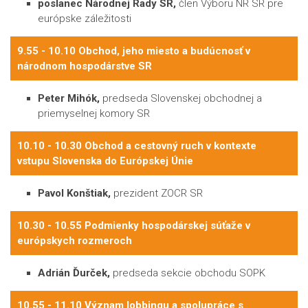
poslanec Národnej Rady SR,
člen Výboru NR SR pre
európske záležitosti
9.55 - 10.10 Obchod, jeho miesto a budúcnosť v
národnom hospodárstve SR
Peter Mihók,
predseda Slovenskej obchodnej a
priemyselnej komory SR
10.10 - 10.30 Obchod a cestovný ruch v kontexte
vstupu Slovenska do Európskej Únie
Pavol Konštiak,
prezident ZOCR SR
10.30 - 10.55 Podmienky hospodárskej súťaže v
európskych rozmeroch
Adrián Ďurček,
predseda sekcie obchodu SOPK
10.55 - 11.10 Význam lobbingu a spolupráce s