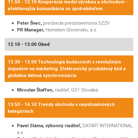
11.50 - 12.10 Kooperácia medzi výrobou a obchodom -
efektívnejšia komunikácia so spotrebiteľom
Peter Švec,
predseda predstavenstva SZZV
PR Manager,
Heineken Slovensko, a.s.
12.10 - 13.00 Obed
13.30 - 13.50 Technológia budúcnosti s revolučným
dopadom na marketing. Elektronický produktový kód a
globálna dátová synchronizácia
Miroslav Štaffen,
riaditeľ, GS1 Slovakia
13.50 - 14.10 Trendy obchodu v nepotravinových
kategóriách
Pavel Sláma, výkonný riaditeľ,
DATART INTERNATIONAL,
a.s.