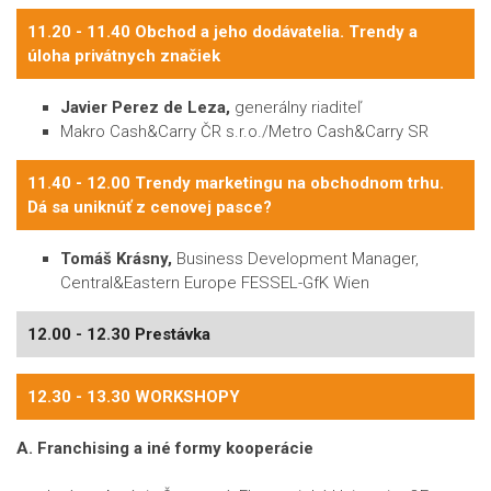
11.20 - 11.40 Obchod a jeho dodávatelia. Trendy a
úloha privátnych značiek
Javier Perez de Leza,
generálny riaditeľ
Makro Cash&Carry ČR s.r.o./Metro Cash&Carry SR
11.40 - 12.00 Trendy marketingu na obchodnom trhu.
Dá sa uniknúť z cenovej pasce?
Tomáš Krásny,
Business Development Manager,
Central&Eastern Europe FESSEL-GfK Wien
12.00 - 12.30 Prestávka
12.30 - 13.30 WORKSHOPY
A. Franchising a iné formy kooperácie