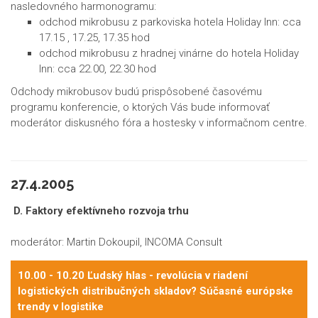
nasledovného harmonogramu:
odchod mikrobusu z parkoviska hotela Holiday Inn: cca
17.15 , 17.25, 17.35 hod
odchod mikrobusu z hradnej vinárne do hotela Holiday
Inn: cca 22.00, 22.30 hod
Odchody mikrobusov budú prispôsobené časovému
programu konferencie, o ktorých Vás bude informovať
moderátor diskusného fóra a hostesky v informačnom centre.
27.4.2005
D. Faktory efektívneho rozvoja trhu
moderátor: Martin Dokoupil, INCOMA Consult
10.00 - 10.20 Ľudský hlas - revolúcia v riadení
logistických distribučných skladov? Súčasné európske
trendy v logistike