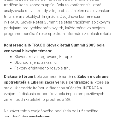
tradične konal koncom apríla. Bola to konferencia, ktorá
analyzovala stav a trendy v tejto oblasti nielen na slovenskom
trhu, ale aj v okolitých krajinách. Dvojdňová konferencia
INTRACO Slovak Retail Summit sa stala tradičným špičkovým
podujatím pre rýchloobrátkový trh, každoročne vo svojom
programe ponúka široké spektrum informácii z oblasti retailu.
Konferencia INTRACO Slovak Retail Summit 2005 bola
venovaná hlavným témam:
Slovensko v integrovanej Európe
Obchod a jeho zákazníci
Faktory efektívneho rozvoja trhu
Diskusné fórum
bolo zamerané na tému
Zákon o ochrane
spotrebiteľa a Liberalizácia versus centralizácia
, ktoré sa
stalo už neoddeliteľnou a žiadanou súčasťou INTRACA a
vzájomná diskusia odborníkov bola impulzom pozitívnych
zmien podnikateľského prostredia SR.
Na záver tohto dvojdňového podujatia boli už tradične
zaradené dva
workshopy: