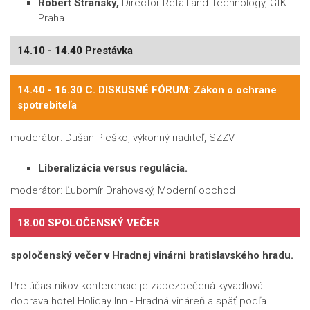
Robert Stránský,
Director Retail and Technology, GfK
Praha
14.10 - 14.40 Prestávka
14.40 - 16.30 C. DISKUSNÉ FÓRUM: Zákon o ochrane
spotrebiteľa
moderátor: Dušan Pleško, výkonný riaditeľ, SZZV
Liberalizácia versus regulácia.
moderátor: Ľubomír Drahovský, Moderní obchod
18.00 SPOLOČENSKÝ VEČER
spoločenský večer v Hradnej vinárni bratislavského hradu.
Pre účastníkov konferencie je zabezpečená kyvadlová
doprava hotel Holiday Inn - Hradná vináreň a späť podľa