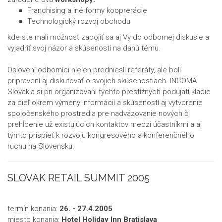
Franchising a iné formy kooprerácie
Technologický rozvoj obchodu
kde ste mali možnosť zapojiť sa aj Vy do odbornej diskusie a
vyjadriť svoj názor a skúsenosti na danú tému.
Oslovení odborníci nielen predniesli referáty, ale boli
pripravení aj diskutovať o svojich skúsenostiach. INCOMA
Slovakia si pri organizovaní týchto prestížnych podujatí kladie
za cieľ okrem výmeny informácií a skúseností aj vytvorenie
spoločenského prostredia pre nadväzovanie nových či
prehĺbenie už existujúcich kontaktov medzi účastníkmi a aj
týmto prispieť k rozvoju kongresového a konferenčného
ruchu na Slovensku.
SLOVAK RETAIL SUMMIT 2005
termín konania:
26. - 27.4.2005
miesto konania:
Hotel Holiday Inn Bratislava