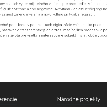
ov a z nich výber prijateľného variantu pre prostredie. Mám za to,
, či už pozitívne alebo negatívne. Aktivitami v oblasti lepšej regul
 zaviesť zmenu myslenia a novú kultúru pri tvorbe regulácií.
dné podnikanie v podmienkach digitalizácie vnímam ako priestor 
, nastavenie transparentnejších a zrozumiteľnejších procesov a 
čenie života pre všetky zainteresované subjekt – štát, občan, podni
erencie
Národné projekty