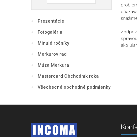
problém
očakávať
snažíme
Prezentácie
Zodpove
Fotogaléria
správou
Minulé ročníky
ako uľah
Merkurov rad
Múza Merkura
Mastercard Obchodník roka
Všeobecné obchodné podmienky
Konf