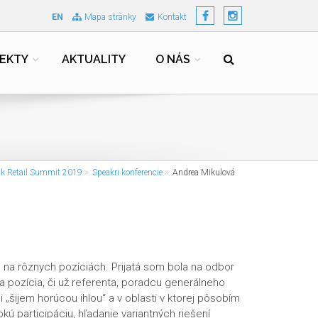
EN
Mapa stránky
Kontakt
EKTY
AKTUALITY
O NÁS
ak Retail Summit 2019
Speakri konferencie
Andrea Mikulová
 na rôznych pozíciách. Prijatá som bola na odbor
a pozícia, či už referenta, poradcu generálneho
i „šijem horúcou ihlou“ a v oblasti v ktorej pôsobím
okú participáciu, hľadanie variantných riešení