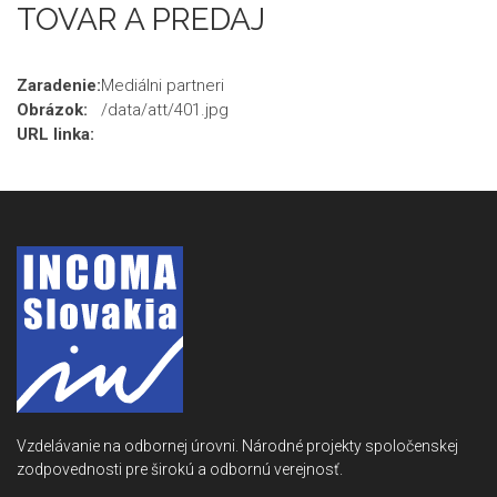
TOVAR A PREDAJ
Zaradenie:
Mediálni partneri
Obrázok:
/data/att/401.jpg
URL linka:
Vzdelávanie na odbornej úrovni. Národné projekty spoločenskej
zodpovednosti pre širokú a odbornú verejnosť.