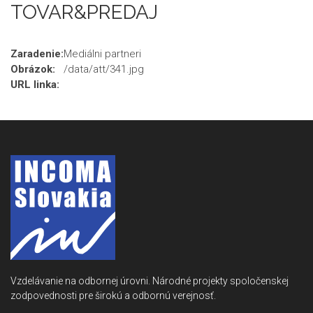
TOVAR&PREDAJ
Zaradenie:
Mediálni partneri
Obrázok:
/data/att/341.jpg
URL linka:
Vzdelávanie na odbornej úrovni. Národné projekty spoločenskej
zodpovednosti pre širokú a odbornú verejnosť.