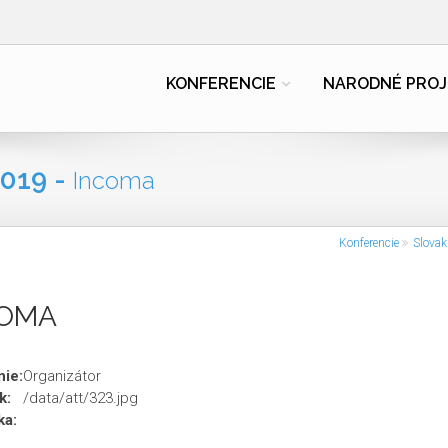
KONFERENCIE
NARODNÉ PROJ
019 -
Incoma
Konferencie
Slovak
COMA
ie:
Organizátor
k:
/data/att/323.jpg
ka: