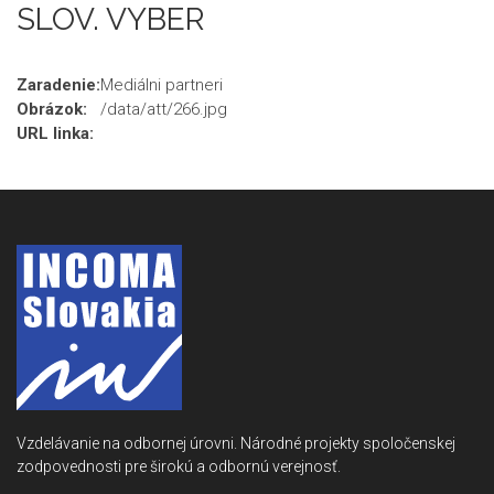
SLOV. VYBER
Zaradenie:
Mediálni partneri
Obrázok:
/data/att/266.jpg
URL linka:
Vzdelávanie na odbornej úrovni. Národné projekty spoločenskej
zodpovednosti pre širokú a odbornú verejnosť.