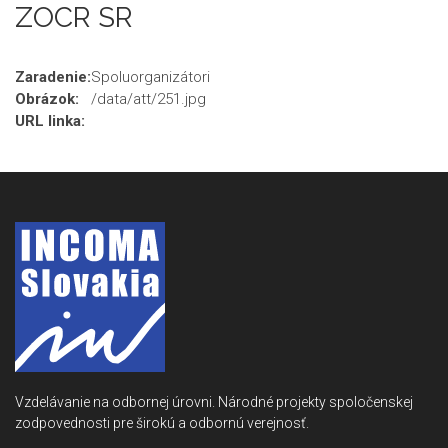
ZOCR SR
Zaradenie:
Spoluorganizátori
Obrázok:
/data/att/251.jpg
URL linka:
Vzdelávanie na odbornej úrovni. Národné projekty spoločenskej
zodpovednosti pre širokú a odbornú verejnosť.