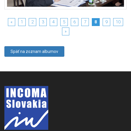
«
1
2
3
4
5
6
7
8
9
10
»
Späť na zoznam albumov