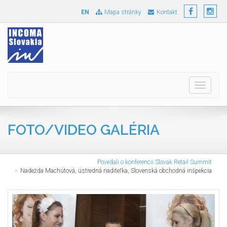
EN
Mapa stránky
Kontakt
Toggle
navigati
FOTO/VIDEO GALÉRIA
Povedali o konferencii Slovak Retail Summit
Nadežda Machútová, ústredná riaditeľka, Slovenská obchodná inšpekcia