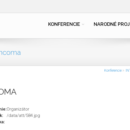
KONFERENCIE
NARODNÉ PROJ
Incoma
Konferencie
IN
COMA
ie:
Organizátor
k:
/data/att/584.jpg
ka: