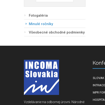
Fotogaléria
Minulé ročníky
Všeobecné obchodné podmienky
Konf
SLOVAK 
INTRACO
MPR FO
HOSPITA
Vzdelávanie na odbornej úrovni. Národné