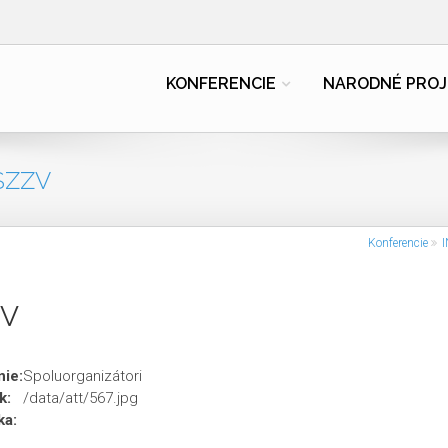
KONFERENCIE
NARODNÉ PROJ
SZZV
Konferencie
ZV
ie:
Spoluorganizátori
k:
/data/att/567.jpg
ka: