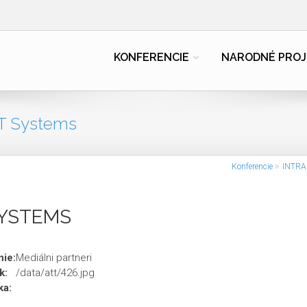
KONFERENCIE
NARODNÉ PROJ
IT Systems
Konferencie
INTRA
SYSTEMS
ie:
Mediálni partneri
k:
/data/att/426.jpg
ka: