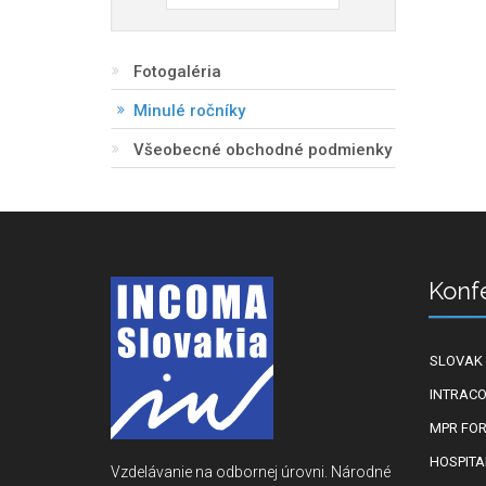
Fotogaléria
Minulé ročníky
Všeobecné obchodné podmienky
Konf
SLOVAK 
INTRACO
MPR FO
HOSPITA
Vzdelávanie na odbornej úrovni. Národné