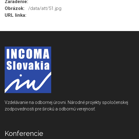
Zaradenie:
Obrázok:
/data/att/51.jpg
URL linka:
Vzdelávanie na odbornej úrovni. Národné projekty spoločenskej
zodpovednosti pre širokú a odbornú verejnosť.
Konferencie