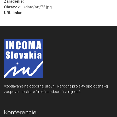
Zaradenie:
Obrázok:
/data/att/75.jpg
URL linka:
Vzdelávanie na odbornej úrovni. Národné projekty spoločenskej
zodpovednosti pre širokú a odbornú verejnosť.
Konferencie