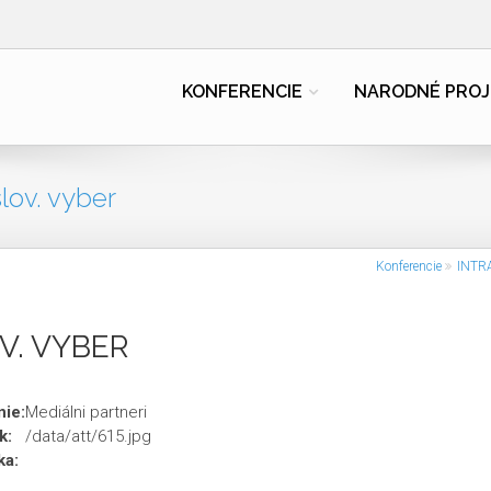
KONFERENCIE
NARODNÉ PROJ
slov. vyber
Konferencie
INTRA
V. VYBER
ie:
Mediálni partneri
k:
/data/att/615.jpg
ka: