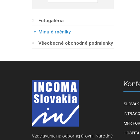
Fotogaléria
Minulé ročníky
Všeobecné obchodné podmienky
Konf
SLOVAK 
INTRACO
MPR FO
HOSPITA
Vzdelávanie na odbornej úrovni. Národné