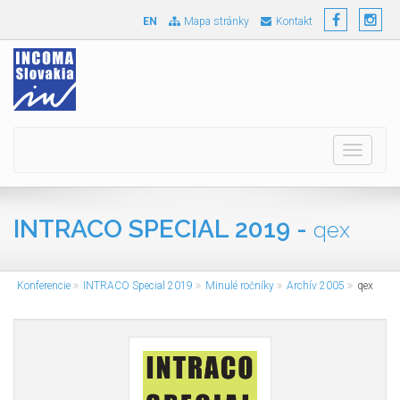
EN
Mapa stránky
Kontakt
Toggle
navigati
INTRACO SPECIAL 2019 -
qex
Konferencie
INTRACO Special 2019
Minulé ročníky
Archív 2005
qex