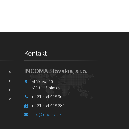
Kontakt
INCOMA Slovakia, s.r.o.
Mišíkova 10
811 03 Bratislava
+ 421 254 418 969
+ 421 254 418 231
info@incoma.sk