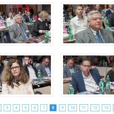
3
4
5
6
7
8
9
10
11
12
13