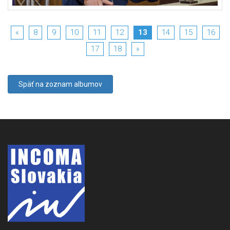
«
8
9
10
11
12
13
14
15
16
17
18
»
Späť na zoznam albumov