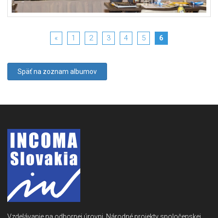
«
1
2
3
4
5
6
Späť na zoznam albumov
Vzdelávanie na odbornej úrovni. Národné projekty spoločenskej