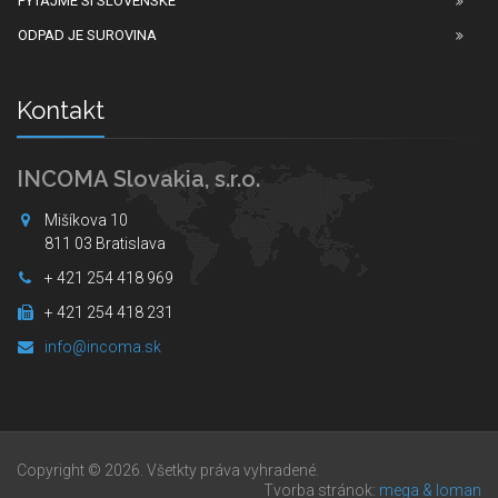
PÝTAJME SI SLOVENSKÉ
ODPAD JE SUROVINA
Kontakt
INCOMA Slovakia, s.r.o.
Mišíkova 10
811 03 Bratislava
+ 421 254 418 969
+ 421 254 418 231
info@incoma.sk
Copyright © 2026. Všetkty práva vyhradené.
Tvorba stránok:
mega & loman