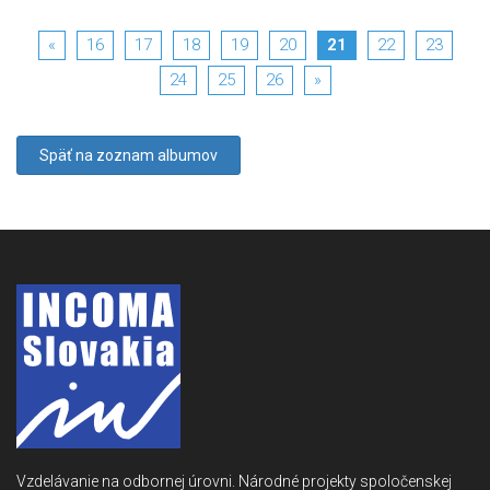
«
16
17
18
19
20
21
22
23
24
25
26
»
Späť na zoznam albumov
Vzdelávanie na odbornej úrovni. Národné projekty spoločenskej