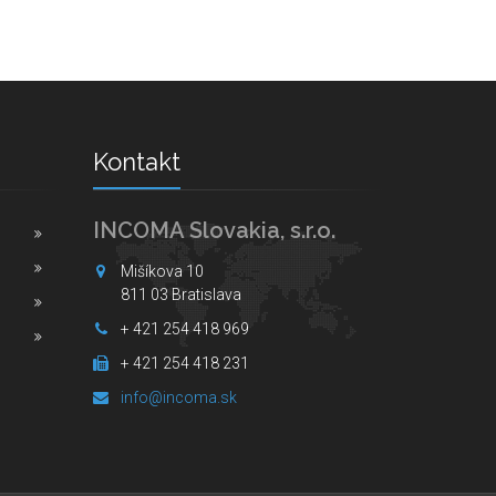
Kontakt
INCOMA Slovakia, s.r.o.
Mišíkova 10
811 03 Bratislava
+ 421 254 418 969
+ 421 254 418 231
info@incoma.sk