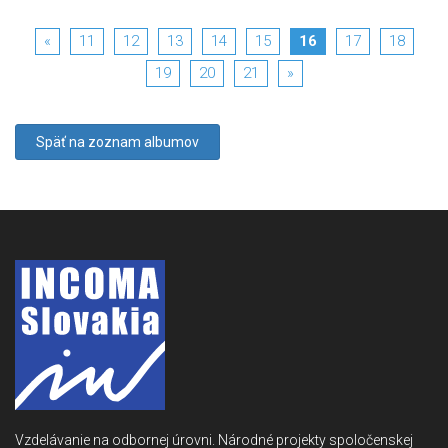
«
11
12
13
14
15
16
17
18
19
20
21
»
Späť na zoznam albumov
Vzdelávanie na odbornej úrovni. Národné projekty spoločenskej